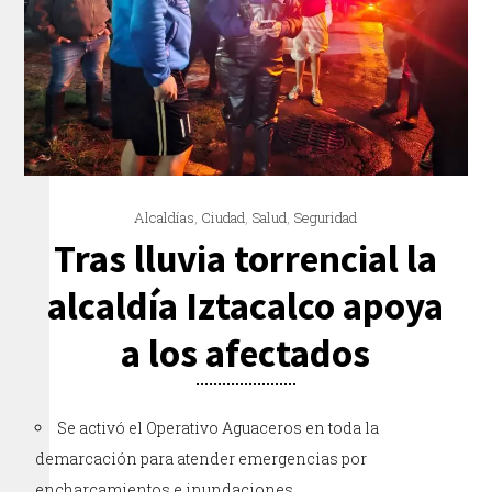
Alcaldías
,
Ciudad
,
Salud
,
Seguridad
Tras lluvia torrencial la
alcaldía Iztacalco apoya
a los afectados
Se activó el Operativo Aguaceros en toda la
demarcación para atender emergencias por
encharcamientos e inundaciones