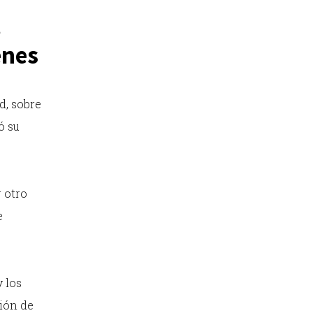
l
enes
d, sobre
ó su
r otro
e
y los
ción de