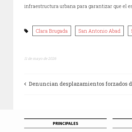
infraestructura urbana para garantizar que el e
Clara Brugada
San Antonio Abad
11 de mayo de 2026
Denuncian desplazamientos forzados 
comunidades nahuas, y la desaparición 
cuatro integrantes del Consejo Indígena 
PRINCIPALES
Popular de Guerrero