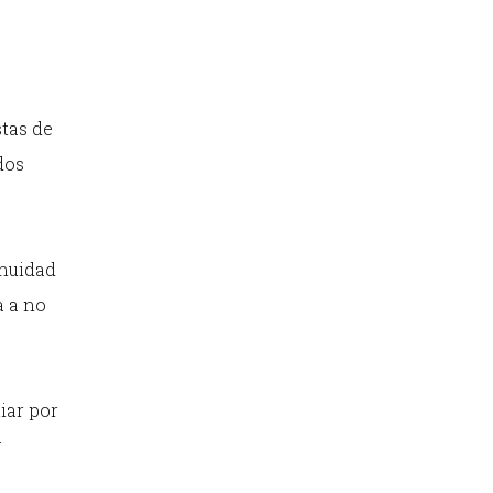
stas de
dos
inuidad
a a no
iar por
y