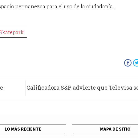
spacio permanezca para el uso de la ciudadanía,.
Skatepark
de
Calificadora S&P advierte que Televisa s
de
al “bono b
y
LO MÁS RECIENTE
MAPA DE SITIO