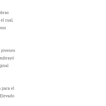
obras
el cual,
 sus
s jóvenes
 subrayó
ginal
 para el
 Elevado