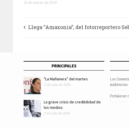
12 de marzo de 2025
Llega “Amazonia”, del fotorreportero Se
Salgado, al Museo de Antropología
PRINCIPALES
"La Mañanera” del martes
Los lineami
audiencias 
11 de julio de 2026
Fortalecer 
La grave crisis de credibilidad de
los medios
3 de julio de 2026