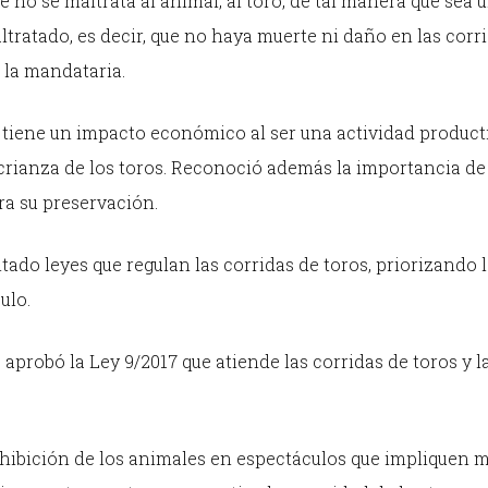
no se maltrata al animal, al toro, de tal manera que sea 
ltratado, es decir, que no haya muerte ni daño en las corri
 la mandataria.
tiene un impacto económico al ser una actividad product
crianza de los toros. Reconoció además la importancia de
ara su preservación.
ado leyes que regulan las corridas de toros, priorizando 
ulo.
e aprobó la Ley 9/2017 que atiende las corridas de toros y l
ohibición de los animales en espectáculos que impliquen m