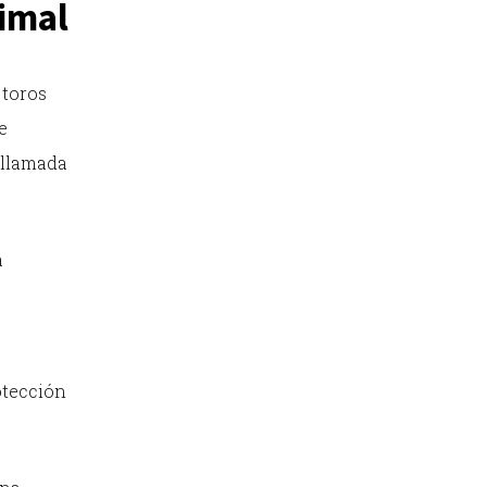
imal
 toros
e
 llamada
a
otección