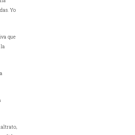
una
das. Yo
iva que
 la
la
a
altrato,