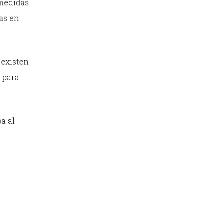
 medidas
as en
 existen
a para
a al