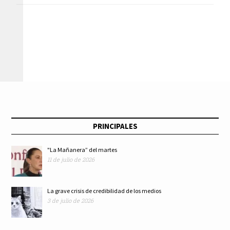
los órganos
Nacional de Danza
competentes para la
presentará Programa
Revocación de
de estrenos en el
Mandato
Cenart
PRINCIPALES
"La Mañanera” del martes
11 de julio de 2026
La grave crisis de credibilidad de los medios
3 de julio de 2026