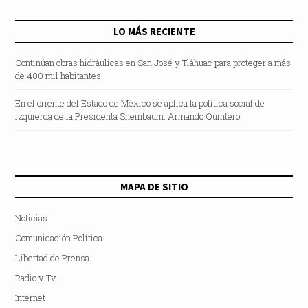
exigible y líquida
LO MÁS RECIENTE
Continúan obras hidráulicas en San José y Tláhuac para proteger a más
de 400 mil habitantes
En el oriente del Estado de México se aplica la política social de
izquierda de la Presidenta Sheinbaum: Armando Quintero
MAPA DE SITIO
Noticias
Comunicación Política
Libertad de Prensa
Radio y Tv
Internet