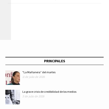
audiencias; del papel
por la Profeco en un
al ejercicio real, el
procedimiento
caso Carmen
conciliatorio tiene
Aristegui
la calidad de título
ejecutivo si la
PRINCIPALES
obligación
"La Mañanera” del martes
11 de julio de 2026
contractual
incumplida que
La grave crisis de credibilidad de los medios
3 de julio de 2026
consigna es cierta,