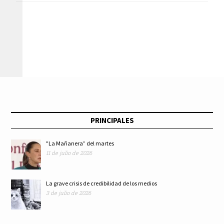
grande en el Estado
Iztacalco mesas de
de México
atención ciudadana
La Fiscalía en tu
alcaldía
PRINCIPALES
"La Mañanera” del martes
11 de julio de 2026
La grave crisis de credibilidad de los medios
3 de julio de 2026