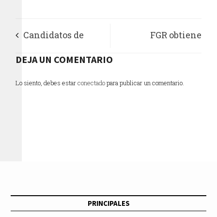
Candidatos de
FGR obtiene
MORENA en
DEJA UN COMENTARIO
sentencia
Xochimilco
condenatoria de 25
Lo siento, debes estar
conectado
para publicar un comentario.
proponen buzón
años de prisiónpor el
ciudadano para
delito de
quejas
delincuencia
organizada
PRINCIPALES