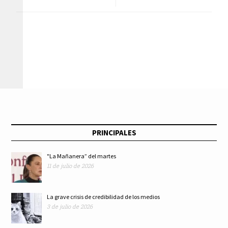
promulgación de la
libertad de
ley del SPRCDMX
expresión desde la
para reformarla:
oposición
Valentina Batres
PRINCIPALES
"La Mañanera” del martes
11 de julio de 2026
La grave crisis de credibilidad de los medios
3 de julio de 2026