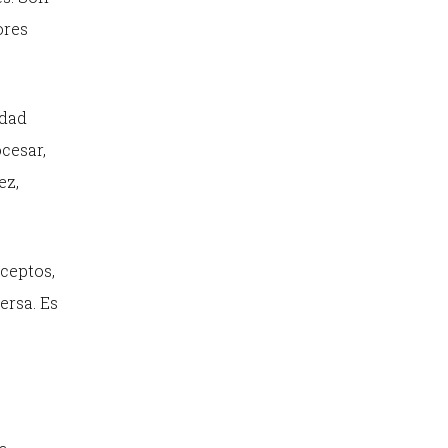
ores
idad
cesar,
ez,
ceptos,
ersa. Es