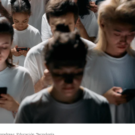
oradores
,
Educación
,
Tecnología