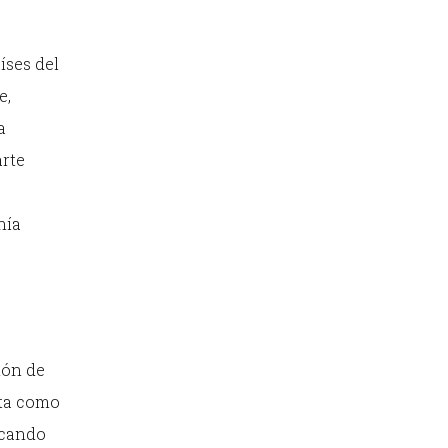
íses del
e,
a
arte
nía
ión de
nta como
icando