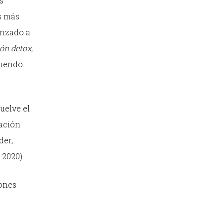
s
s más
enzado a
ón detox
,
niendo
uelve el
cación
der,
 2020).
iones