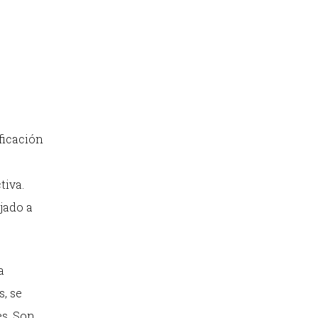
ificación
tiva.
jado a
a
, se
es. Son