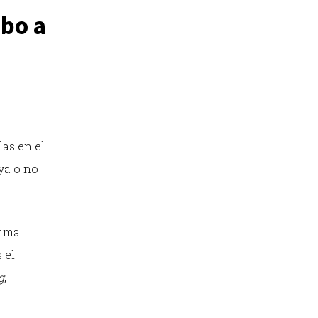
mbo a
las en el
aya o no
tima
 el
g
,