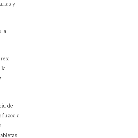
arias y
 la
res:
 la
s
ria de
onduzca a
n
abletas.