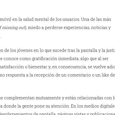
 móvil en la salud mental de los usuarios. Una de las más
f missing out
), miedo a perderse experiencias, noticias y
.
de los jóvenes en lo que sucede tras la pantalla y la just
se conoce como gratificación inmediata; algo que al ser
tisfacción o bienestar y, en consecuencia, se vuelve adic
omo respuesta a la recepción de un comentario o un like de
se complementan mutuamente y están relacionadas con l
a donde la gente pone su atención. En los medios digitales
desplazamientos de pantalla, páginas vistas y publicacion