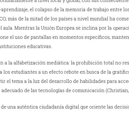
cotidianamente a nivel local y global, con sus consecuente
aprendizaje, el colapso de la memoria de trabajo entre lo
CO, más de la mitad de los países a nivel mundial ha com
el aula. Mientras la Unión Europea se inclina por la
operaci
opone el uso de pantallas en momentos específicos, mante
nstituciones educativas.
a la alfabetización mediática: la prohibición total no res
los estudiantes a un efecto rebote en busca de la gratifi
ir el tema a la luz del desarrollo de habilidades para acce
so adecuado de las tecnologías de comunicación (Christian,
n de una auténtica ciudadanía digital que oriente las decis