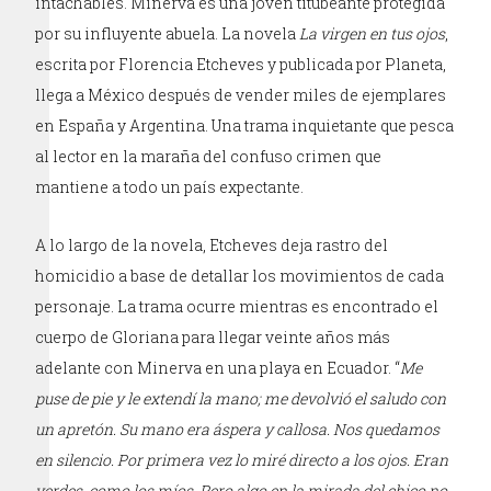
intachables. Minerva es una joven titubeante protegida
por su influyente abuela. La novela
La virgen en tus ojos
,
escrita por Florencia Etcheves y publicada por Planeta,
llega a México después de vender miles de ejemplares
en España y Argentina. Una trama inquietante que pesca
al lector en la maraña del confuso crimen que
mantiene a todo un país expectante.
A lo largo de la novela, Etcheves deja rastro del
homicidio a base de detallar los movimientos de cada
personaje. La trama ocurre mientras es encontrado el
cuerpo de Gloriana para llegar veinte años más
adelante con Minerva en una playa en Ecuador. “
Me
puse de pie y le extendí la mano; me devolvió el saludo con
un apretón. Su mano era áspera y callosa. Nos quedamos
en silencio. Por primera vez lo miré directo a los ojos. Eran
verdes, como los míos. Pero algo en la mirada del chico no