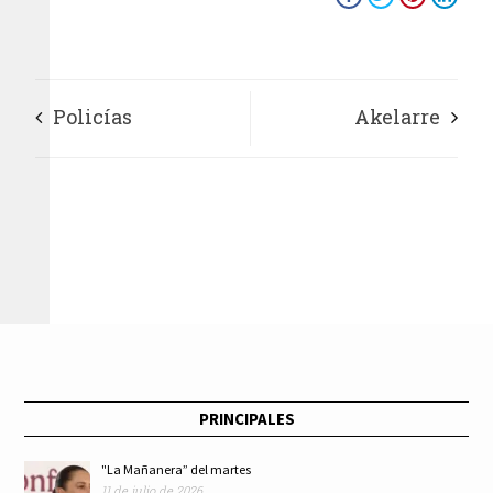
Policías
Akelarre
municipales
detienen a sujetos
dedicados al robo en
vía pública en
Nezahualcóyotl
PRINCIPALES
"La Mañanera” del martes
11 de julio de 2026