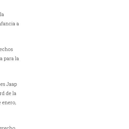
la
nfancia a
rechos
a para la
res Jaap
rd de la
 enero,
Derecho