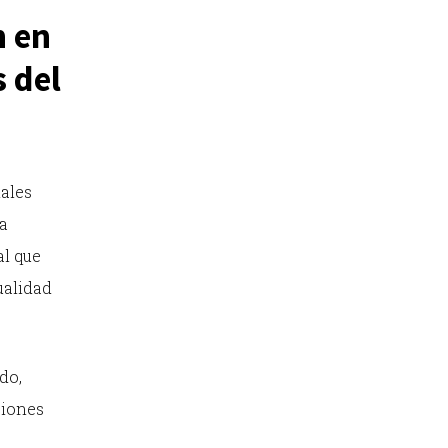
n en
s del
nales
la
al que
ualidad
do,
siones