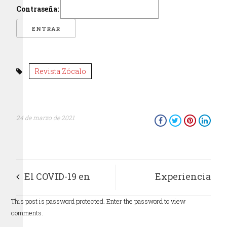
Contraseña:
Revista Zócalo
24 de marzo de 2021
El COVID-19 en
Experiencia
México, análisis y
tecnológica en la
This post is password protected. Enter the password to view
comments.
pronóstico
UAEMex permitió