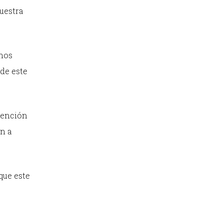
nuestra
unos
 de este
atención
an a
que este
e