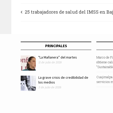
25 trabajadores de salud del IMSS en Ba
California reciben galardón Miguel Hida
Grado Banda por su heroísmo en lucha co
PRINCIPALES
COVID-19
"La Mañanera” del martes
Marco de F
obtiene cal
11 de julio de 2026
“Sustainabl
Cuajimalpa
La grave crisis de credibilidad de
servicios m
los medios
3 de julio de 2026