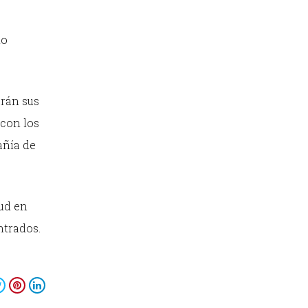
do
arán sus
 con los
añía de
lud en
ntrados.