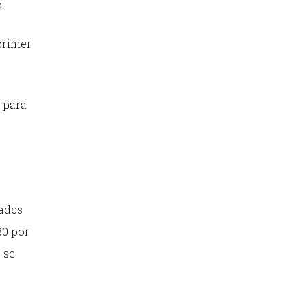
.
primer
 para
dades
80 por
 se