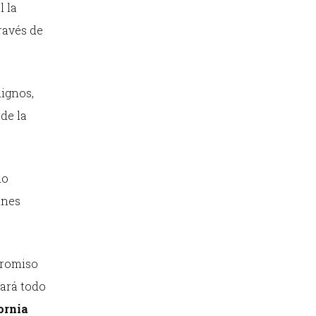
l la
través de
dignos,
de la
do
ones
promiso
hará todo
ornia