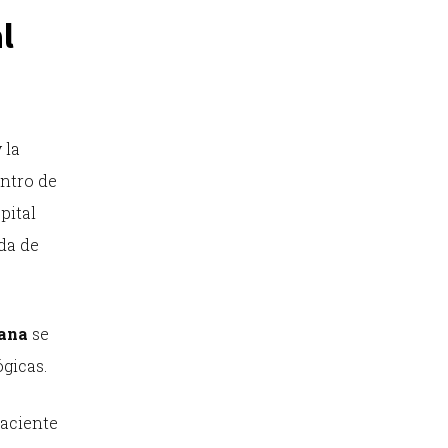
l
 la
entro de
spital
ida de
uana
se
gicas.
paciente