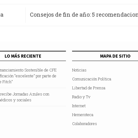
ja
Consejos de fin de año: 5 recomendacio
lgo
fortalecer la ciberseguridad e
ntra
LO MÁS RECIENTE
MAPA DE SITIO
inanciamiento Sostenible de CFE
Noticias
ificación “excelente” por parte de
Comunicación Política
e Fitch”
Libertad de Prensa
 recibe Jornadas Azules con
Radio y Tv
édicos y sociales
Internet
Hemeroteca
Colaboradores