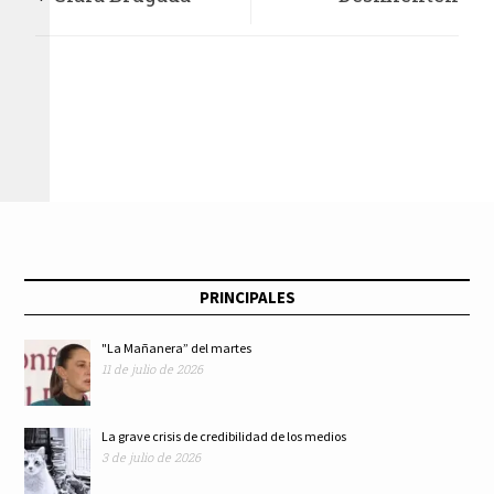
pone fin a laberintos
desabasto de
burocráticos para
vacunas y falta de
construir vivienda
seguridad jurídica
pública, social y
para empresas
asequible en la
extranjeras en
PRINCIPALES
CDMX
materia energética
"La Mañanera” del martes
11 de julio de 2026
La grave crisis de credibilidad de los medios
3 de julio de 2026