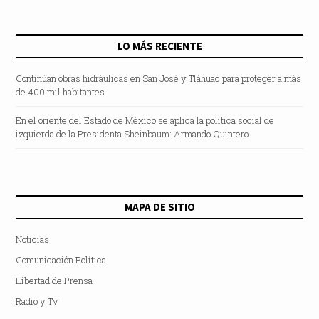
LO MÁS RECIENTE
Continúan obras hidráulicas en San José y Tláhuac para proteger a más
de 400 mil habitantes
En el oriente del Estado de México se aplica la política social de
izquierda de la Presidenta Sheinbaum: Armando Quintero
MAPA DE SITIO
Noticias
Comunicación Política
Libertad de Prensa
Radio y Tv