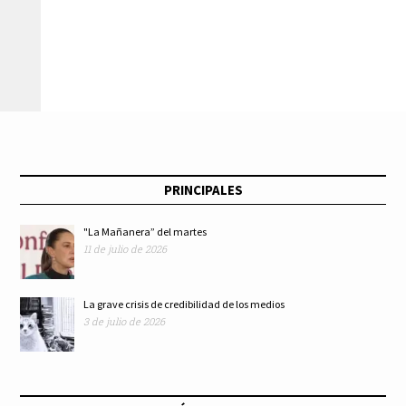
acuerdan estrategias
condenatoria de
conjuntas para
siete años de prisión
combatir delitos
por el delito de
transnacionales en
tráfico de personas
PRINCIPALES
la región
"La Mañanera” del martes
11 de julio de 2026
La grave crisis de credibilidad de los medios
3 de julio de 2026