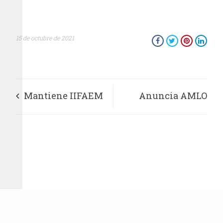
15 de octubre de 2021
Mantiene IIFAEM
Anuncia AMLO
cercanía con las y
reunión con John
los Artesanos
Kerry para
Mexiquenses
supervisar el
programa
Sembrando Vida