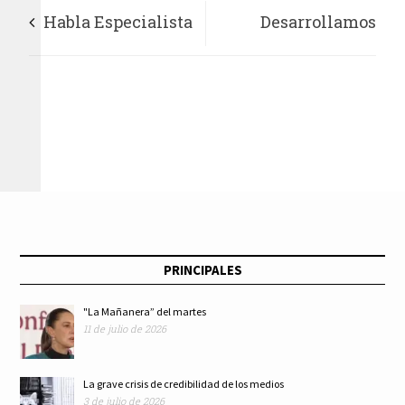
Habla Especialista
Desarrollamos
de la Trata de
turismo social para
Personas y
el oriente de la
Explotación Sexual
ciudad: Carlos
Infantil en el
Mackinlay
Ámbito Turístico
PRINCIPALES
durante Webinar
"La Mañanera” del martes
11 de julio de 2026
La grave crisis de credibilidad de los medios
3 de julio de 2026