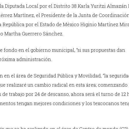
 Diputada Local por el Distrito 38 Karla Yuritzi Almazán 
tiérrez Martínez, el Presidente de la Junta de Coordinación
la República por el Estado de México Higinio Martínez Mir
ico Martha Guerrero Sánchez.
fondo en el gobierno municipal, “si sus propuestas dan
 próxima administración.
 en el área de Seguridad Pública y Movilidad, “la segurid
 que realizaré un cambio radical en esta área; comenzando
 de trabajo por 24 de descanso, ahora será el turno de 12 
elementos tengan mejores condiciones y los texcocanos ten
ía que se ha realizado en el área de Centro de mando (C2)