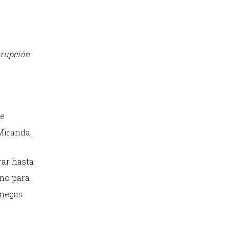
rrupción
de
Miranda.
rar hasta
 no para
enegas