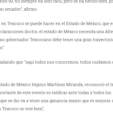
s 90, no siempre ha sido fácil, pero se ha hecho bien, p
un senador”, afirmo.
o en Texcoco se puede hacer en el Estado de México, que e
declaraciones doctor, el estado de México necesita una Alt
imo gobernador Texcocano debe tener una gran trayectori
o”.
eñalando que: “aquí todos nos conocemos, todos cuidamos 
Estado de México Higinio Martínez Miranda, reconoció el t
rtante de este evento es ratificar ante todas y todos los
o que se dio va a tener una ganancia mayor que es mejorar 
 Texcoco se vive bien”,