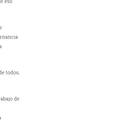
or eso
s
ernancia
a
de todos,
rabajo de
a