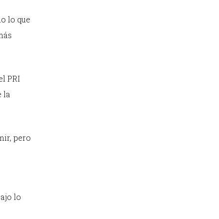
o lo que
 más
el PRI
 la
ir, pero
ajo lo