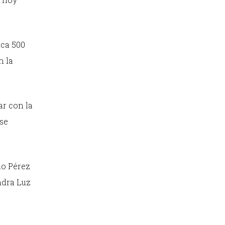
ica 500
n la
ar con la
 se
io Pérez
ndra Luz