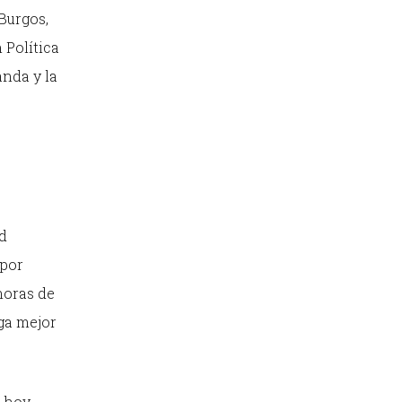
Burgos,
 Política
anda y la
ad
 por
horas de
ga mejor
, hoy