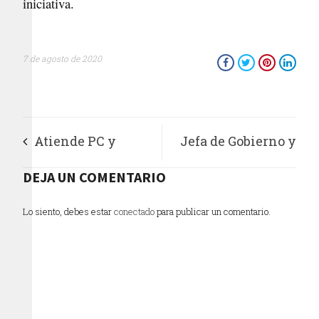
iniciativa.
7 de agosto de 2020
Atiende PC y
Jefa de Gobierno y
bomberos Atizapán
DEJA UN COMENTARIO
alcalde de
casi cinco mil
Xochimilco recorren
Lo siento, debes estar
conectado
para publicar un comentario.
servicios
comunidades
afectadas por fuertes