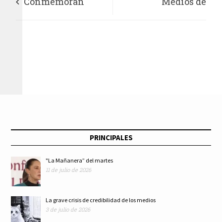
Conmemoran
Medios de
Mujeres
comunicación y
Mexiquenses el Día
financiamiento
Naranja a Través del
ilícito en campañas
Breve Encuentro de
Artes Feministas en
PRINCIPALES
Texcoco
"La Mañanera” del martes
11 de julio de 2026
La grave crisis de credibilidad de los medios
3 de julio de 2026