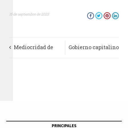
15 de septiembre de 2023
Mediocridad de
Gobierno capitalino
Luis María Aguilar
basifica a cinco mil
detener distribución
trabajadores del
de libros:Marisela
sector salud
Zúñiga
PRINCIPALES