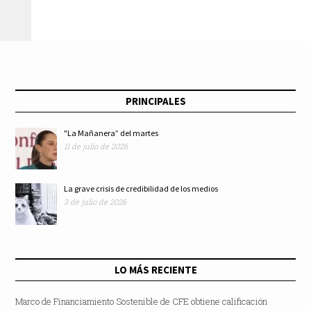
fiestas para prevenir
contagios de Covid-
19; más de 500
PRINCIPALES
jóvenes fueron
"La Mañanera” del martes
11 de julio de 2026
desalojados
La grave crisis de credibilidad de los medios
3 de julio de 2026
LO MÁS RECIENTE
Marco de Financiamiento Sostenible de CFE obtiene calificación