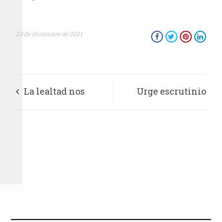
23 de diciembre de 2021
La lealtad nos
Urge escrutinio
dignifica y la unidad
independiente a
nos fortalece:
prensa, radio y
Sección 59
televisión