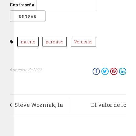
Contraseña:
muerte
permiso
Veracruz
6 de enero de 2022
Steve Wozniak, la
El valor de lo
leyenda viviente de
intangible
la tecnologia