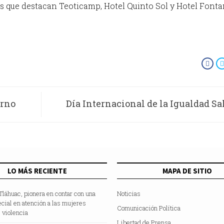
os que destacan Teoticamp, Hotel Quinto Sol y Hotel Font
erno
Día Internacional de la Igualdad Sa
LO MÁS RECIENTE
MAPA DE SITIO
 Tláhuac, pionera en contar con una
Noticias
ecial en atención a las mujeres
Comunicación Política
 violencia
Libertad de Prensa