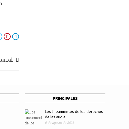
an
larial
PRINCIPALES
Los lineamientos de los derechos
de las audie...
5 de agosto de 2026