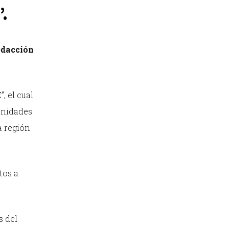
.
dacción
, el cual
unidades
a región
tos a
s del