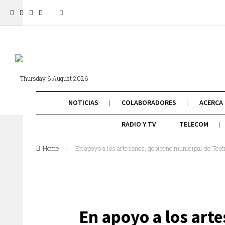
Thursday 6 August 2026
NOTICIAS
COLABORADORES
ACERCA
RADIO Y TV
TELECOM
Home
»
En apoyo a los artesanos, gobierno municipal de Teo
En apoyo a los art