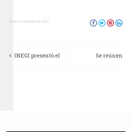
9 de noviembre de 2021
INEGI presentó el
Se reúnen
índice Nacional de
magistrados del
Precios Productor
TEPJF con misión
jurisdiccional de la
Unión
Interamericana de