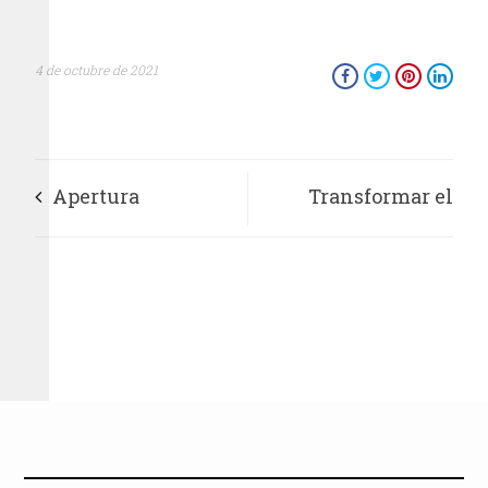
4 de octubre de 2021
Apertura
Transformar el
FOVISSSTE
sistema de salud del
“Convocatoria
estado de Guerrero,
especial para
objetivo del Insabi
créditos de
autoconstrucción en