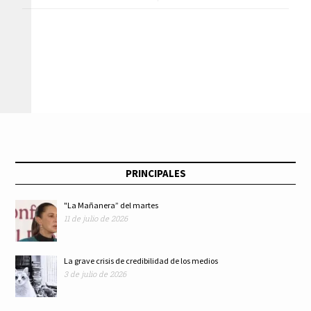
el único que manda
inician
en México es el
transmisiones en
pueblo
vivo de las
semifinales de
“México Canta”
PRINCIPALES
"La Mañanera” del martes
11 de julio de 2026
La grave crisis de credibilidad de los medios
3 de julio de 2026