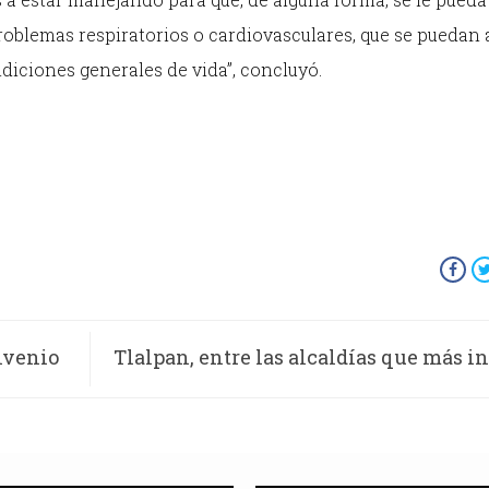
problemas respiratorios o cardiovasculares, que se puedan
iciones generales de vida”, concluyó.
nvenio
Tlalpan, entre las alcaldías que más i
en bacheo: supera los 10 mil rep