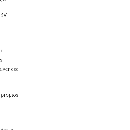
 del
or
s
olver ese
 propios
dar la