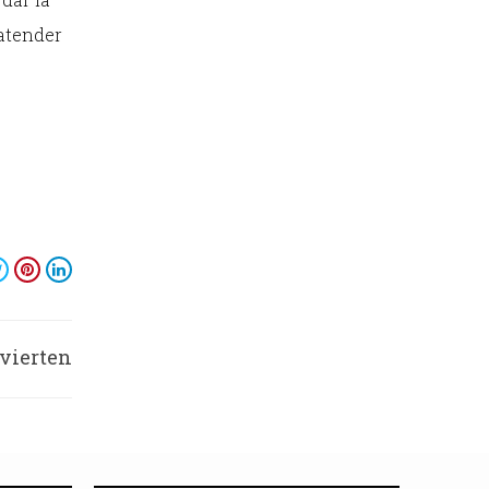
 atender
nvierten
arados