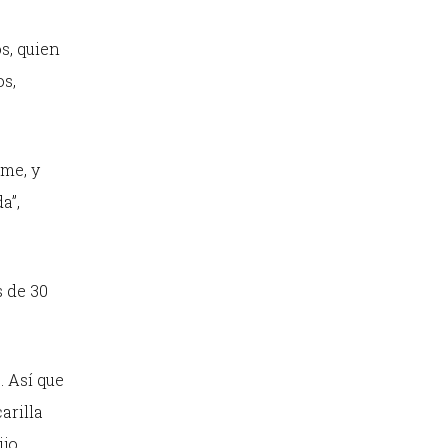
s, quien
os,
me, y
a”,
s de 30
. Así que
arilla
jo.