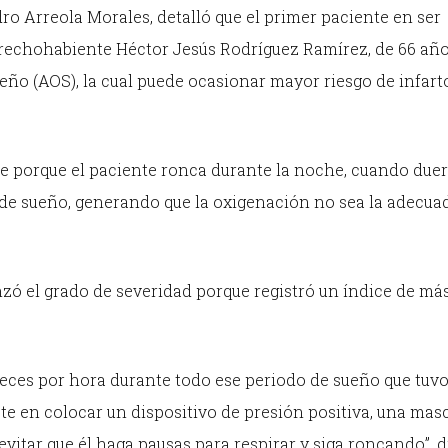
dro Arreola Morales, detalló que el primer paciente en ser
derechohabiente Héctor Jesús Rodríguez Ramírez, de 66 año
eño (AOS), la cual puede ocasionar mayor riesgo de infart
e porque el paciente ronca durante la noche, cuando duer
de sueño, generando que la oxigenación no sea la adecuad
nzó el grado de severidad porque registró un índice de má
veces por hora durante todo ese periodo de sueño que tuvo
te en colocar un dispositivo de presión positiva, una masc
evitar que él haga pausas para respirar y siga roncando”, di