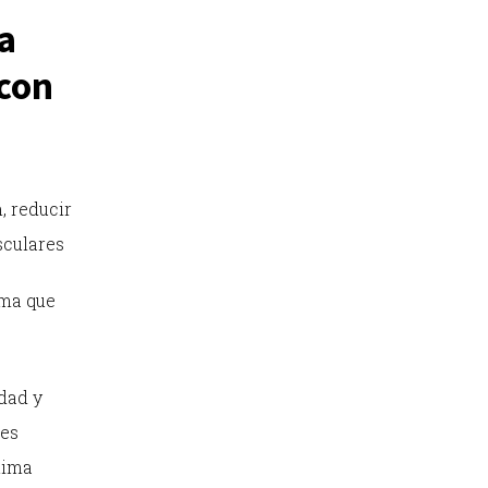
a
 con
, reducir
sculares
ema que
idad y
res
tima