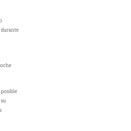
o
n durante
noche
 posible
 su
s