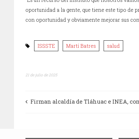
oportunidad a la gente, que tiene este tipo de 
con oportunidad y obviamente mejorar sus cond
ISSSTE
Martí Batres
salud
21 de julio de 2025
Firman alcaldía de Tláhuac e INEA, co
de colaboración en favor de la educación