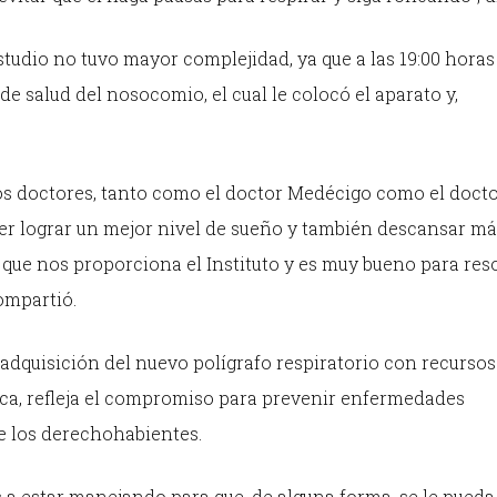
studio no tuvo mayor complejidad, ya que a las 19:00 horas
de salud del nosocomio, el cual le colocó el aparato y,
los doctores, tanto como el doctor Medécigo como el doct
er lograr un mejor nivel de sueño y también descansar má
 que nos proporciona el Instituto y es muy bueno para res
ompartió.
dquisición del nuevo polígrafo respiratorio con recursos
ica, refleja el compromiso para prevenir enfermedades
de los derechohabientes.
 a estar manejando para que, de alguna forma, se le pueda 