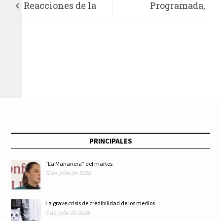
Reacciones de la
Programada,
vacuna contra
recepción y
COVID-19 son
aplicación de
pasajeras
vacunas contra
COVID-19
comprometidas con
PRINCIPALES
Covax
"La Mañanera” del martes
11 de julio de 2026
La grave crisis de credibilidad de los medios
3 de julio de 2026