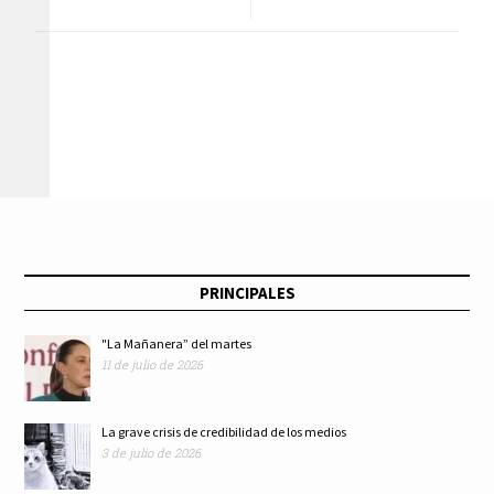
suspensión de
futboleras entre la
actividades
estridencia y la
gubernamentales y
ética: Heriberto
privadas para el
Murrieta
jueves por
PRINCIPALES
inauguración del
"La Mañanera” del martes
11 de julio de 2026
Mundial
La grave crisis de credibilidad de los medios
3 de julio de 2026