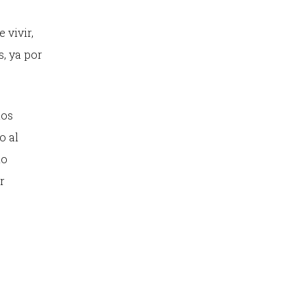
 vivir,
s, ya por
tos
o al
no
r