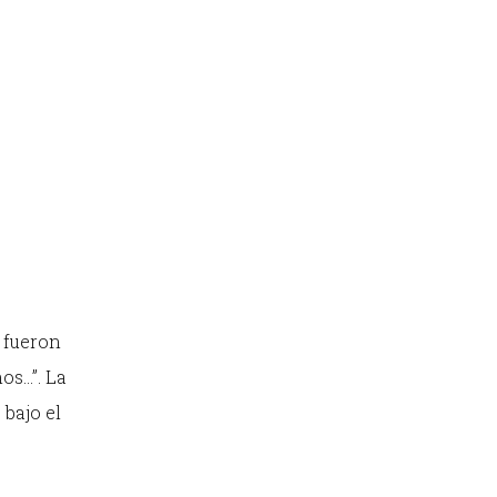
s fueron
os…”. La
, bajo el