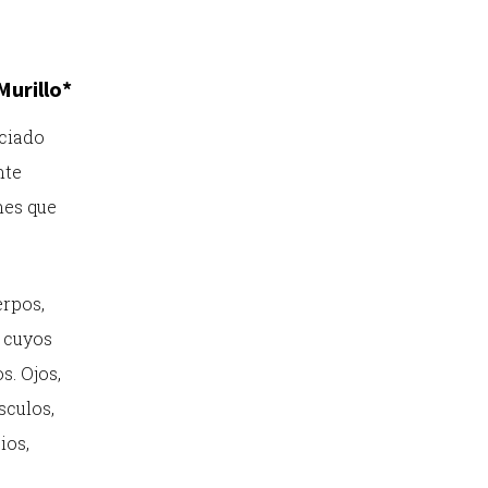
Murillo*
ociado
nte
nes que
erpos,
 cuyos
s. Ojos,
sculos,
ios,