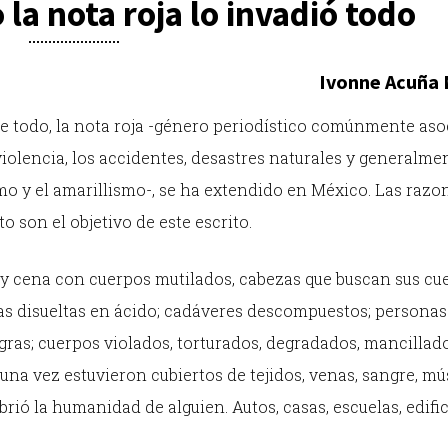
la nota roja lo invadió todo
Ivonne Acuña 
le todo, la nota roja -género periodístico comúnmente as
violencia, los accidentes, desastres naturales y generalme
mo y el amarillismo-, se ha extendido en México. Las razo
son el objetivo de este escrito.
e y cena con cuerpos mutilados, cabezas que buscan sus cu
s disueltas en ácido; cadáveres descompuestos; personas
ras; cuerpos violados, torturados, degradados, mancillado
una vez estuvieron cubiertos de tejidos, venas, sangre, mú
brió la humanidad de alguien. Autos, casas, escuelas, edific