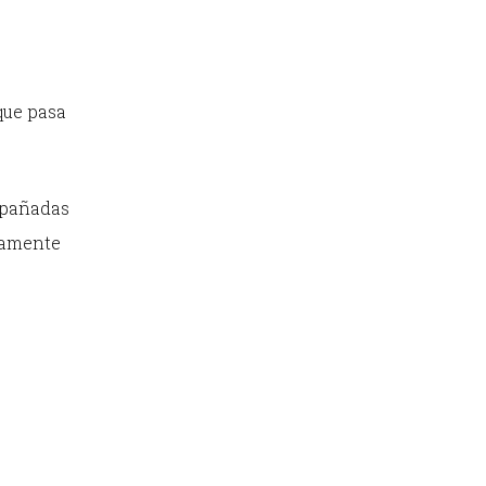
 que pasa
mpañadas
icamente