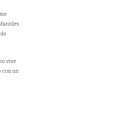
sme
nfantiles
 de
no vive
o con un