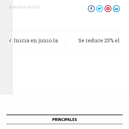
8 de mayo de 2025
Inicia en junio la
Se reduce 25% el
promoción de la
promedio diario de
Cartilla de Derechos
homicidios dolosos
de las Mujeres en los
“cachitos” de Lotería
Nacional
PRINCIPALES