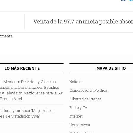
Venta de la 97.7 anuncia posible abso
cias
Grupo Radio Centro; viene recomposi
omments.
sector: Francisco Vidal B
LO MÁS RECIENTE
MAPA DE SITIO
a Mexicana De Artes y Ciencias
Noticias
ficas anuncia alianza con Estudios
Comunicación Política
 y Televisión Mexiquense para la 68°
 Premio Ariel
Libertad de Prensa
Radio y Tv
ultural y turística “Milpa Alta en
ces, Fe y Tradición Viva”
Internet
Hemeroteca