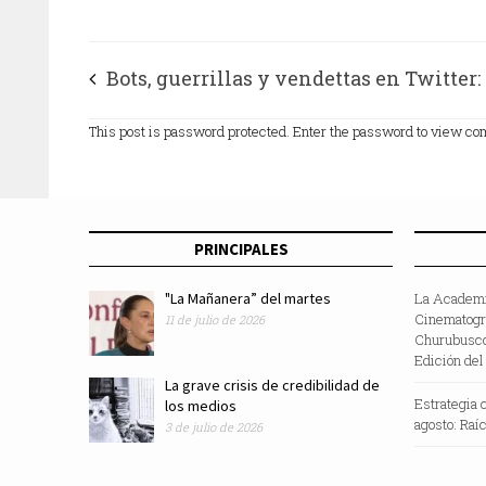
Bots, guerrillas y vendettas en Twitter:
#Notimex y #ApagaAristegui, las tenden
This post is password protected. Enter the password to view c
PRINCIPALES
"La Mañanera” del martes
La Academi
Cinematográ
11 de julio de 2026
Churubusco
Edición del
La grave crisis de credibilidad de
Estrategia c
los medios
agosto: Raí
3 de julio de 2026