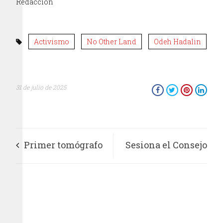
Redacción
Activismo
No Other Land
Odeh Hadalin
31 de julio de 2025
Primer tomógrafo
Sesiona el Consejo
de tecnología
Interinstitucional
médica nuclear en
por una vida libre de
América Latina
violencia para las