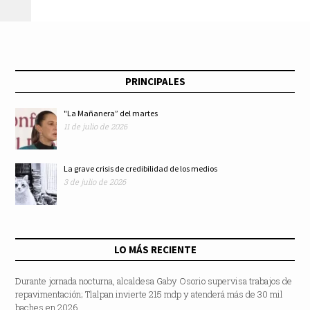
llega a IMSS
mujeres en Tlalpan
Bienestar Guerrero
PRINCIPALES
"La Mañanera” del martes
11 de julio de 2026
La grave crisis de credibilidad de los medios
3 de julio de 2026
LO MÁS RECIENTE
Durante jornada nocturna, alcaldesa Gaby Osorio supervisa trabajos de
repavimentación; Tlalpan invierte 215 mdp y atenderá más de 30 mil
baches en 2026