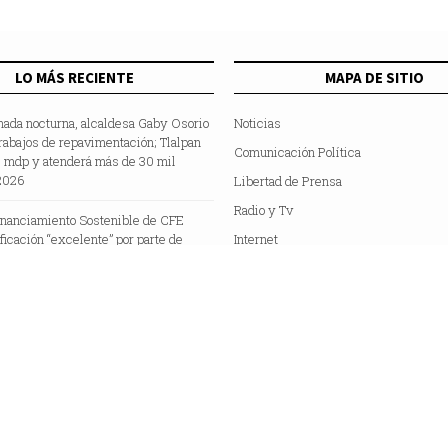
LO MÁS RECIENTE
MAPA DE SITIO
nada nocturna, alcaldesa Gaby Osorio
Noticias
rabajos de repavimentación; Tlalpan
Comunicación Política
5 mdp y atenderá más de 30 mil
2026
Libertad de Prensa
Radio y Tv
inanciamiento Sostenible de CFE
ificación “excelente” por parte de
Internet
e Fitch”
Hemeroteca
Colaboradores
Acerca de Nosotros
C