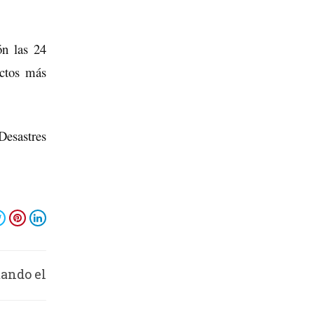
ón las 24
uctos más
Desastres
ando el
erano”