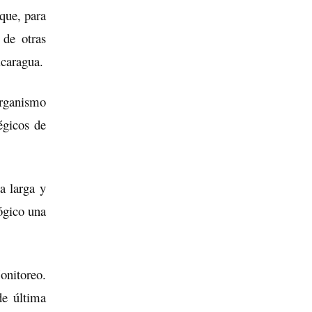
que, para
 de otras
icaragua.
organismo
égicos de
a larga y
lógico una
onitoreo.
de última