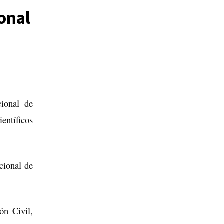
onal
cional de
ientíficos
cional de
ón Civil,