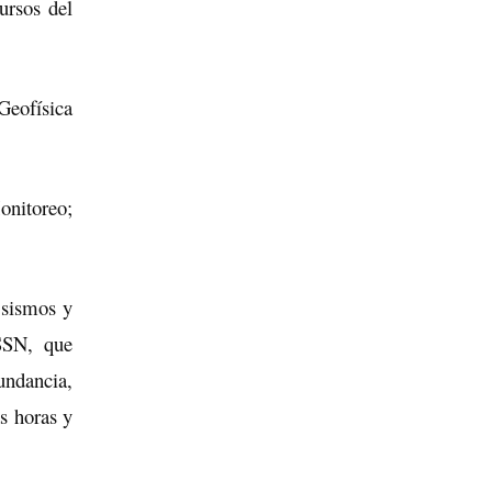
ursos del
 Geofísica
nitoreo;
 sismos y
 SSN, que
undancia,
s horas y