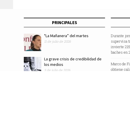
desarrollo económico
PRINCIPALES
"La Mañanera” del martes
Durante jor
supervisa t
11 de julio de 2026
invierte 21
baches en 
La grave crisis de credibilidad de
Marco de F
los medios
obtiene cal
3 de julio de 2026
“Sustainabl
Revista Zocalo /2025/ Todos los Derechos Reservados