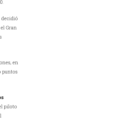
0.
decidió
 el Gran
s
iones, en
o puntos
os
l piloto
l