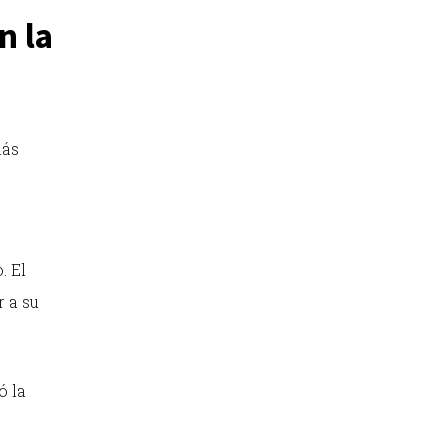
n la
más
o
. El
r a su
ó la