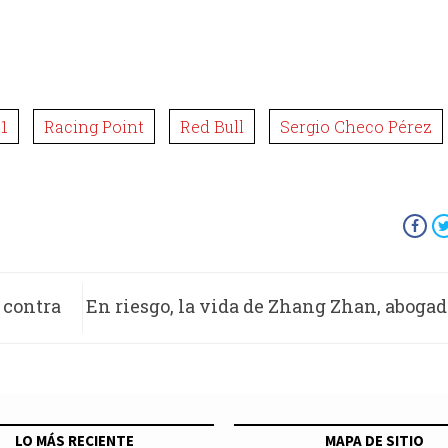
1
Racing Point
Red Bull
Sergio Checo Pérez
 contra
En riesgo, la vida de Zhang Zhan, aboga
postulada al Premio a la Libertad de Pre
LO MÁS RECIENTE
MAPA DE SITIO