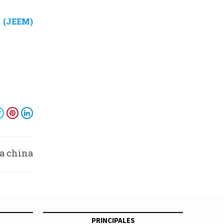
(JEEM)
da china
nsa 2021
PRINCIPALES