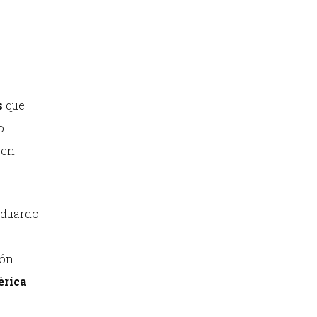
s
que
o
 en
 Eduardo
ión
érica