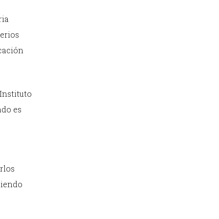
ria
erios
ucación
Instituto
ado es
rlos
iendo