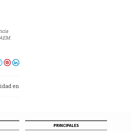
ncia
UAEM.
ridad en
ia en la
ntidad
PRINCIPALES