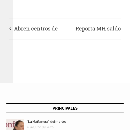
Abren centros de
Reporta MH saldo
recolección de
blanco en fiestas de
árboles navideños
año nuevo
en Tlalpan
PRINCIPALES
"La Mañanera” del martes
11 de julio de 2026