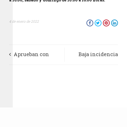
4 de enero de 2022
Aprueban con
Baja incidencia
unanimidad
delictiva en Álvaro
programa de
Obregón durante
gobierno 2021-2021
último trimestre del
en V. Carranza
2021