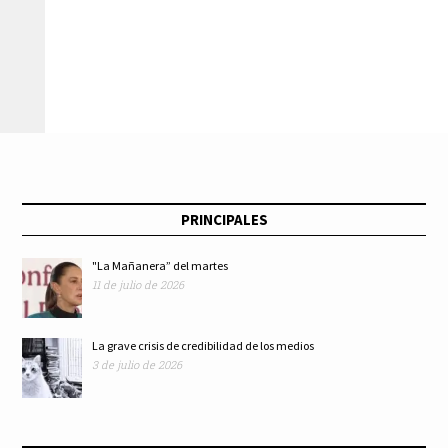
adultos mayores
Permiso COVID-19
para beneficiar a
derechohabientes y
cortar cadenas de
PRINCIPALES
contagio
"La Mañanera” del martes
11 de julio de 2026
La grave crisis de credibilidad de los medios
3 de julio de 2026