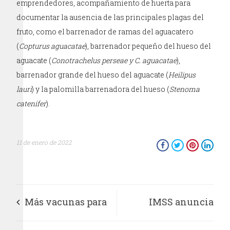
emprendedores, acompañamiento de huerta para
documentar la ausencia de las principales plagas del
fruto, como el barrenador de ramas del aguacatero
(
Copturus aguacatae
), barrenador pequeño del hueso del
aguacate (
Conotrachelus perseae y C. aguacatae
),
barrenador grande del hueso del aguacate (
Heilipus
lauri
) y la palomilla barrenadora del hueso (
Stenoma
catenifer
).
11 de enero de 2022
Más vacunas para
IMSS anuncia
niñas, niños y
relanzamiento del