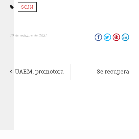
SCJN
19 de octubre de 2021
UAEM, promotora
Se recupera
de autocuidado y
certificación a
seguridad hacia su
camarón mexicano
comunidad
para exportar a
Estados Unidos