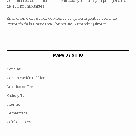
Continúan obras hidráulicas en San José y Tláhuac para proteger a más
de 400 mil habitantes
En el oriente del Estado de México se aplica la política social de
izquierda de la Presidenta Sheinbaum: Armando Quintero
MAPA DE SITIO
Noticias
Comunicación Política
Libertad de Prensa
Radio y Tv
Internet
Hemeroteca
Colaboradores