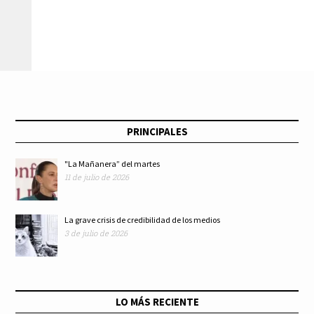
posesión de oratorio
ayuda a migrantes
de inmueble
que cruzan por
histórico
Ecatepec
PRINCIPALES
"La Mañanera” del martes
11 de julio de 2026
La grave crisis de credibilidad de los medios
3 de julio de 2026
LO MÁS RECIENTE