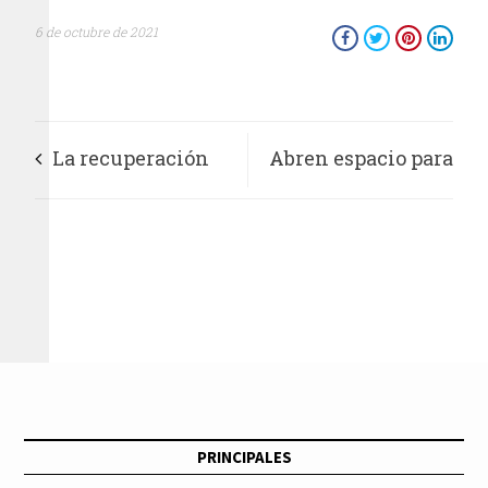
6 de octubre de 2021
La recuperación
Abren espacio para
económica y laboral
escuchar las
de los periodistas en
demandas vecinales
España: tema central
en Azcapotzalco
de la FAPE
PRINCIPALES