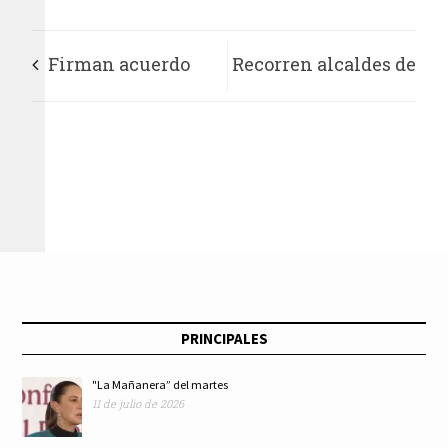
Firman acuerdo
Recorren alcaldes de
comerciantes y
la 4t obras de
gobierno de Texcoco
infraestructura
para prohibir
pública en Iztacalco
comerciantes
semifijos
PRINCIPALES
"La Mañanera” del martes
11 de julio de 2026