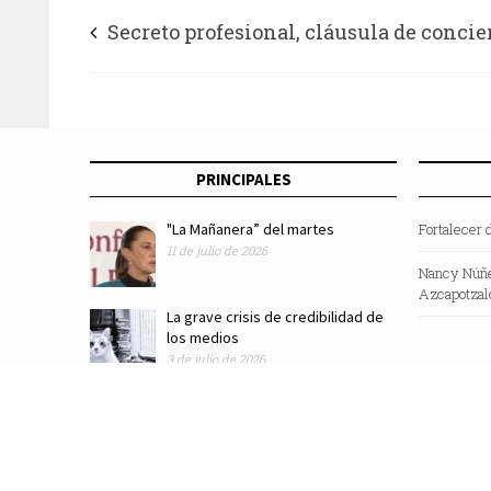
Secreto profesional, cláusula de concie
derecho de autor
PRINCIPALES
"La Mañanera” del martes
Fortalecer 
11 de julio de 2026
Nancy Núñe
Azcapotzal
La grave crisis de credibilidad de
los medios
3 de julio de 2026