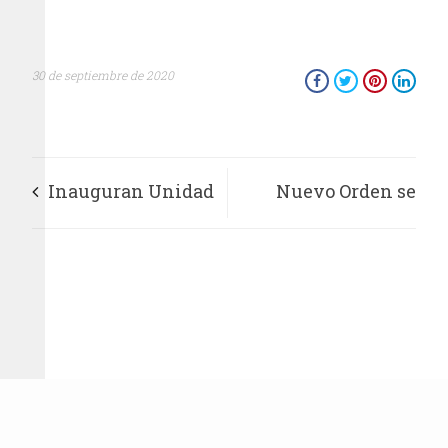
30 de septiembre de 2020
Inauguran Unidad
Nuevo Orden se
Profesional del IPN
estrena el 22 de
en Palenque
octubre en salas de
cine de todo el país