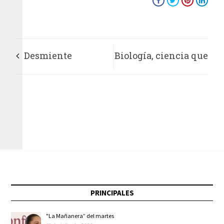
Desmiente
Biología, ciencia que
Presidencia
ofrece atención a
represión a
problemas sociales
trabajadores en Dos
en rubros como
Bocas y terrorismo
salud y medio
fiscal contra jóvenes
ambiente
PRINCIPALES
"La Mañanera” del martes