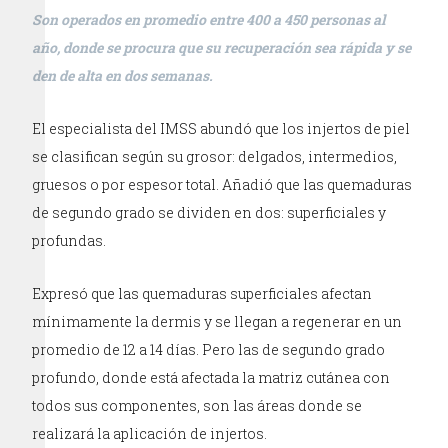
Son operados en promedio entre 400 a 450 personas al
año, donde se procura que su recuperación sea rápida y se
den de alta en dos semanas.
El especialista del IMSS abundó que los injertos de piel
se clasifican según su grosor: delgados, intermedios,
gruesos o por espesor total. Añadió que las quemaduras
de segundo grado se dividen en dos: superficiales y
profundas.
Expresó que las quemaduras superficiales afectan
mínimamente la dermis y se llegan a regenerar en un
promedio de 12 a 14 días. Pero las de segundo grado
profundo, donde está afectada la matriz cutánea con
todos sus componentes, son las áreas donde se
realizará la aplicación de injertos.