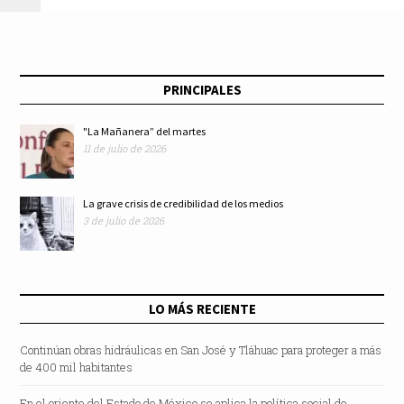
del Bienestar; ya hay
más de mil
PRINCIPALES
"La Mañanera” del martes
11 de julio de 2026
La grave crisis de credibilidad de los medios
3 de julio de 2026
LO MÁS RECIENTE
Continúan obras hidráulicas en San José y Tláhuac para proteger a más
de 400 mil habitantes
En el oriente del Estado de México se aplica la política social de