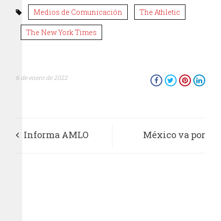
Medios de Comunicación
The Athletic
The New York Times
6 de enero de 2022
Informa AMLO
México va por
avance en
primeras plazas
construcción de
paralímpicas a
sucursales del Banco
Portugal